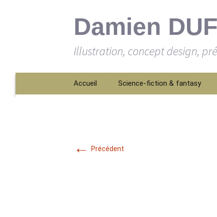
Damien DU
Illustration, concept design, pr
Aller
Accueil
Science-fiction & fantasy
au
contenu
←
Précédent