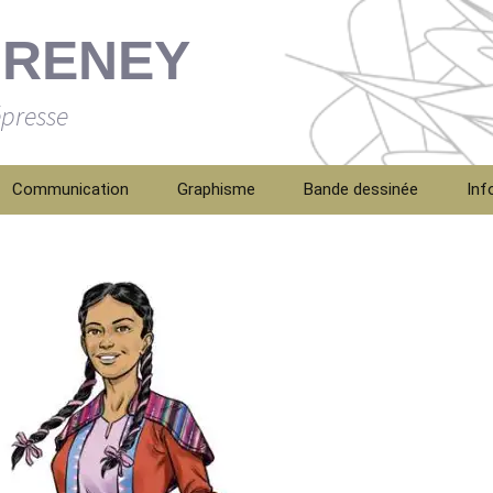
FRENEY
épresse
Communication
Graphisme
Bande dessinée
Inf
Con
Bio
Men