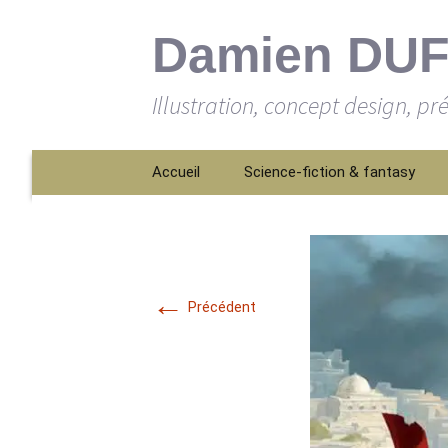
Damien DU
Illustration, concept design, pr
Aller
Accueil
Science-fiction & fantasy
au
contenu
←
Précédent