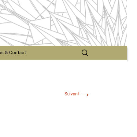
Rechercher :
os & Contact
tact
graphie
→
tions légales
Suivant