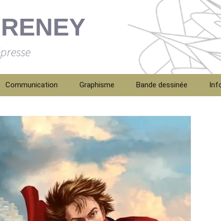
FRENEY
épresse
Communication
Graphisme
Bande dessinée
Inf
Con
Bio
Men