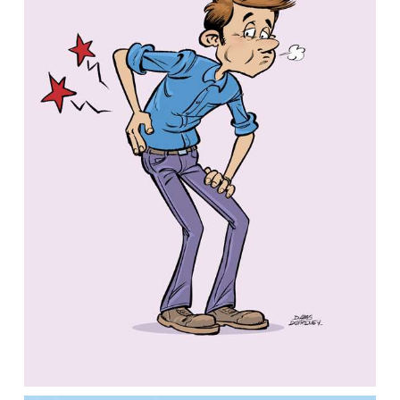
GuideHandiAix / Créapluriel