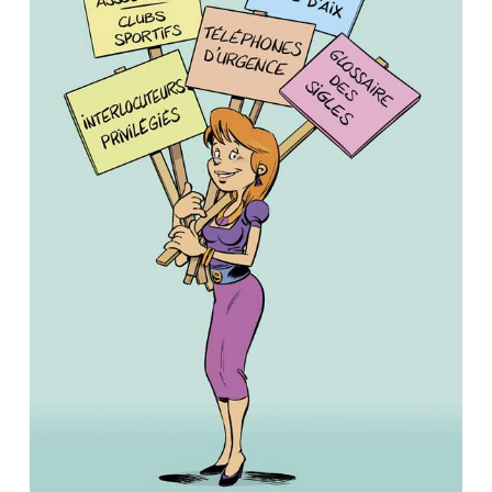
GuideHandiAix / Créapluriel
GuideHandiAix / Créapluriel