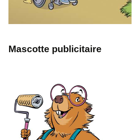
GuideHandiAix / Créapluriel
Mascotte publicitaire