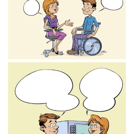
GuideHandiAix / Créapluriel.
GuideHandiAix / Créapluriel