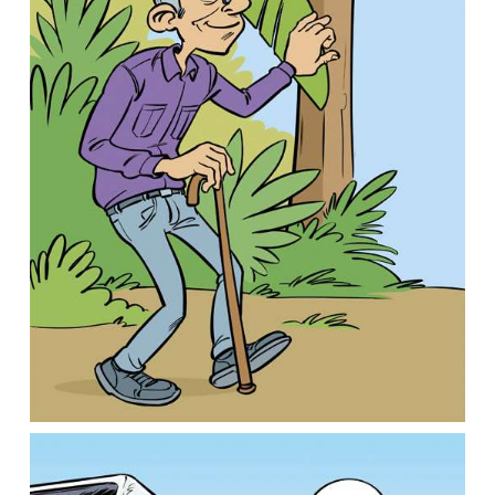
GuideHandiAix / Créapluriel