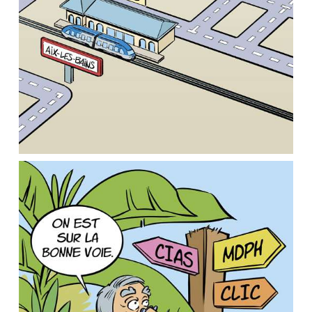
GuideHandiAix / Créapluriel