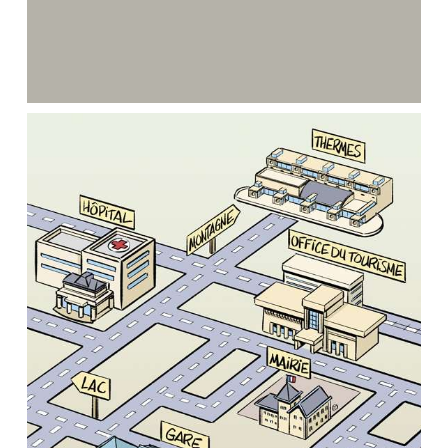
GuideHandiAix / Créapluriel