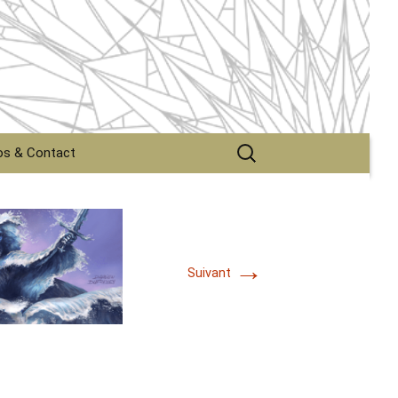
Rechercher :
os & Contact
tact
graphie
→
tions légales
Suivant