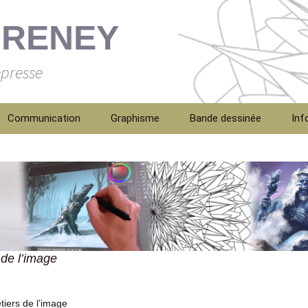
FRENEY
épresse
Communication
Graphisme
Bande dessinée
Inf
Con
Bio
Men
 de l’image
tiers de l’image