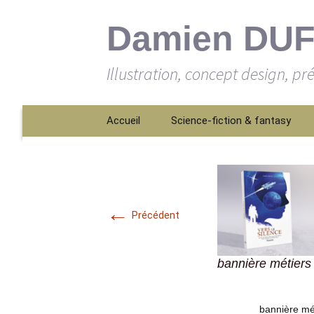
Damien DU
Illustration, concept design, pr
Aller
Accueil
Science-fiction & fantasy
au
contenu
←
Précédent
bannière métiers
bannière mé