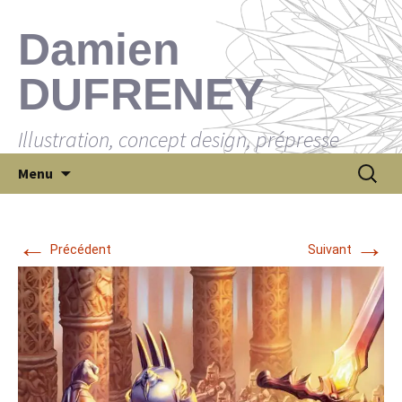
Damien
DUFRENEY
Illustration, concept design, prépresse
Aller
Recherch
Menu
au
contenu
←
→
Précédent
Suivant