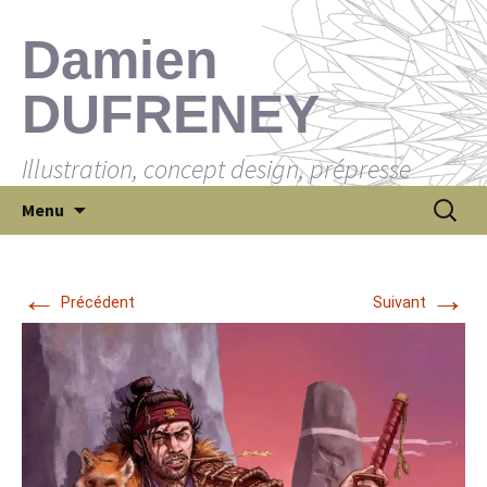
Damien
DUFRENEY
Illustration, concept design, prépresse
Aller
Recherch
Menu
au
contenu
←
→
Précédent
Suivant